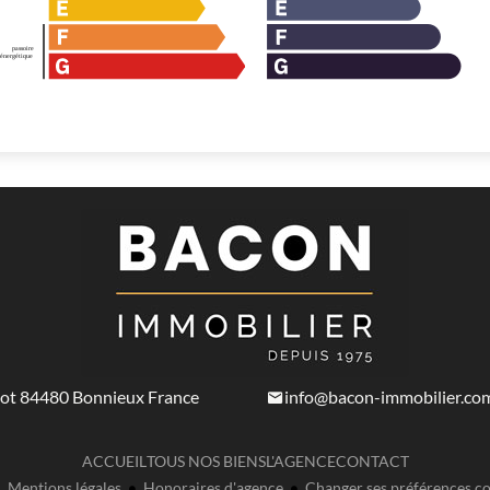
not
84480
Bonnieux France
info@bacon-immobilier.co
ACCUEIL
TOUS NOS BIENS
L'AGENCE
CONTACT
Mentions légales
Honoraires d'agence
Changer ses préférences co