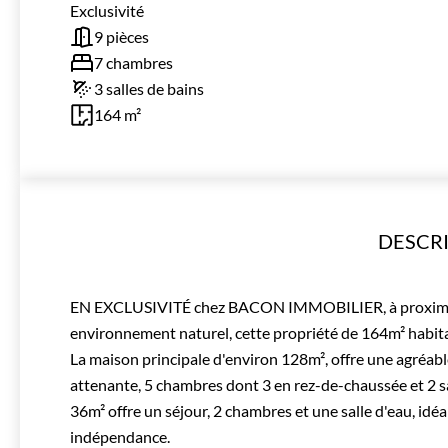
Exclusivité
9 pièces
7 chambres
3 salles de bains
164 m²
DESCR
EN EXCLUSIVITÉ chez BACON IMMOBILIER, à proximité 
environnement naturel, cette propriété de 164m² habita
La maison principale d'environ 128m², offre une agréable
attenante, 5 chambres dont 3 en rez-de-chaussée et 2 sa
36m² offre un séjour, 2 chambres et une salle d'eau, idéal
indépendance.